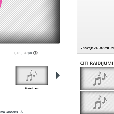
Vispārējie 21. latviešu D
(0)
(0)
CITI RAIDĪJUM
Pieteikums
Rūdolfa smaids
uma koncerts - 2.