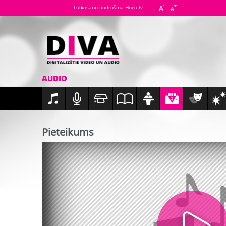
Tulkošanu nodrošina Hugo.lv
AUDIO
Pieteikums