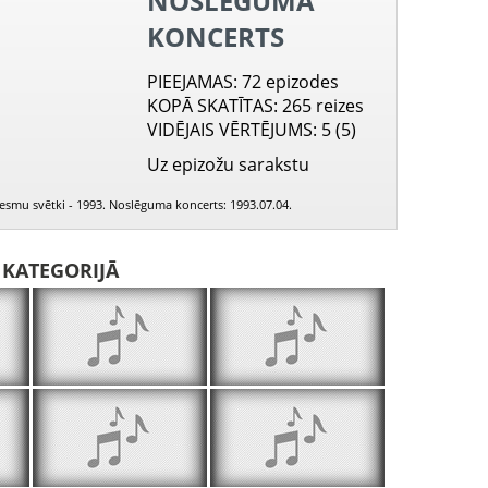
NOSLĒGUMA
KONCERTS
PIEEJAMAS
: 72 epizodes
KOPĀ SKATĪTAS
: 265 reizes
VIDĒJAIS VĒRTĒJUMS
: 5 (5)
Uz epizožu sarakstu
ziesmu svētki - 1993. Noslēguma koncerts: 1993.07.04.
I KATEGORIJĀ
Pieteikums
Alutiņš
Pieteik