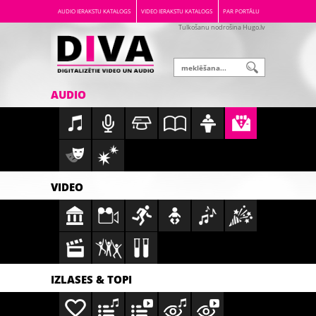
AUDIO IERAKSTU KATALOGS
VIDEO IERAKSTU KATALOGS
PAR PORTĀLU
Tulkošanu nodrošina Hugo.lv
AUDIO
VIDEO
IZLASES & TOPI