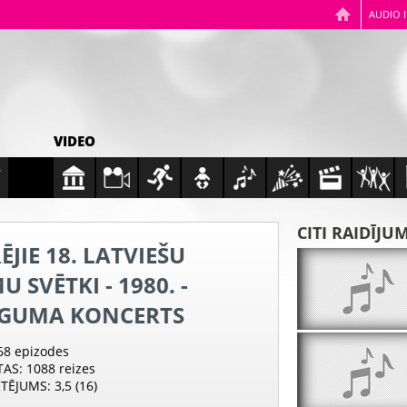
AUDIO 
VIDEO
CITI RAIDĪJU
ĒJIE 18. LATVIEŠU
U SVĒTKI - 1980. -
GUMA KONCERTS
 68 epizodes
TAS
: 1088 reizes
RTĒJUMS
: 3,5 (16)