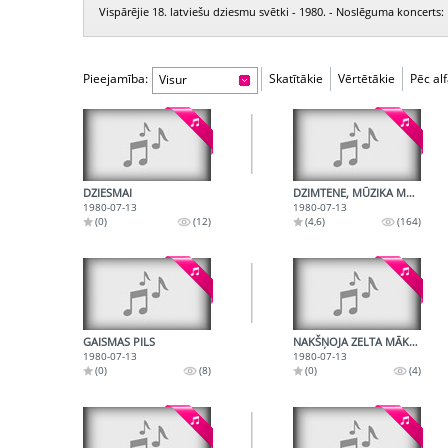
Vispārējie 18. latviešu dziesmu svētki - 1980. - Noslēguma koncerts:
Pieejamība:
Skatītākie
Vērtētākie
Pēc al
Visur
DZIESMAI
DZIMTENE, MŪZIKA MŪŽĪGĀ
1980-07-13
1980-07-13
(0)
(12)
(4,6)
(164)
GAISMAS PILS
NAKŠŅOJA ZELTA MĀKONĪTIS
1980-07-13
1980-07-13
(0)
(8)
(0)
(4)