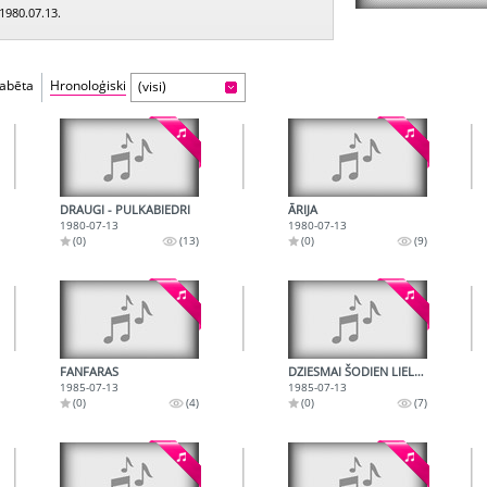
 1980.07.13.
fabēta
Hronoloģiski
(visi)
DRAUGI - PULKABIEDRI
ĀRIJA
1980-07-13
1980-07-13
(0)
(13)
(0)
(9)
FANFARAS
DZIESMAI ŠODIEN LIELA DIENA
1985-07-13
1985-07-13
(0)
(4)
(0)
(7)