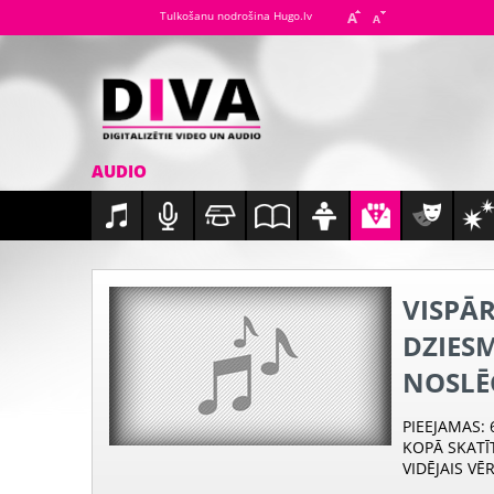
Tulkošanu nodrošina Hugo.lv
AUDIO
VISPĀR
DZIESM
NOSLĒ
PIEEJAMAS
:
KOPĀ SKATĪ
VIDĒJAIS VĒ