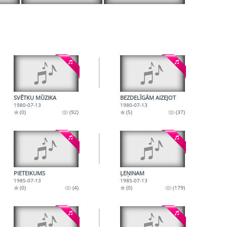
SVĒTKU MŪZIKA
BEZDELĪGĀM AIZEJOT
1980-07-13
1980-07-13
(0)
(92)
(5)
(37)
PIETEIKUMS
ĻEŅINAM
1985-07-13
1985-07-13
(0)
(4)
(0)
(179)