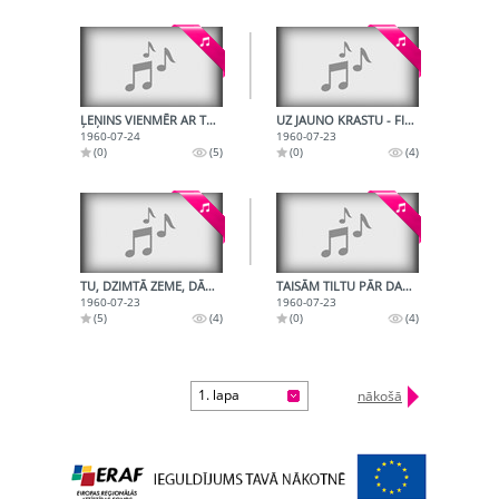
ĻEŅINS VIENMĒR AR TEVI
UZ JAUNO KRASTU - FINĀLA KORIS
1960-07-24
1960-07-23
(0)
(5)
(0)
(4)
TU, DZIMTĀ ZEME, DĀRGA MAN. PADOMJU DZIMTENEI DZIEDĀSIM SLAVU
TAISĀM TILTU PĀR DAUGAVU
1960-07-23
1960-07-23
(5)
(4)
(0)
(4)
1. lapa
nākošā