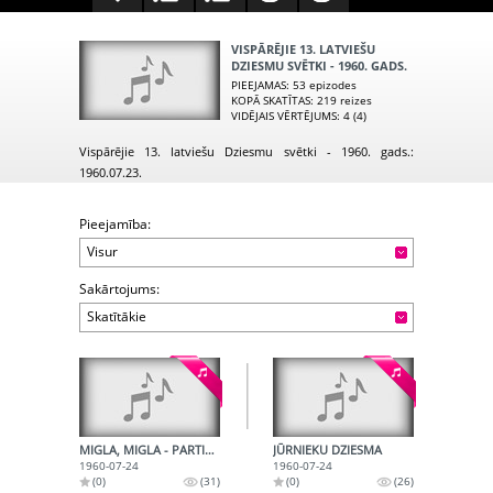
VISPĀRĒJIE 13. LATVIEŠU
DZIESMU SVĒTKI - 1960. GADS.
PIEEJAMAS
: 53 epizodes
KOPĀ SKATĪTAS
: 219 reizes
VIDĒJAIS VĒRTĒJUMS
: 4 (4)
Vispārējie 13. latviešu Dziesmu svētki - 1960. gads.:
1960.07.23.
Pieejamība:
Visur
Sakārtojums:
Skatītākie
MIGLA, MIGLA - PARTIZĀNU DZIESMA
JŪRNIEKU DZIESMA
1960-07-24
1960-07-24
(0)
(31)
(0)
(26)