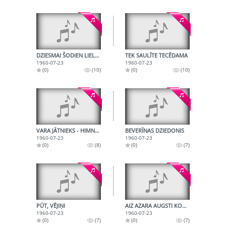
DZIESMAI ŠODIEN LIELA DIENA
TEK SAULĪTE TECĒDAMA
1960-07-23
1960-07-23
(0)
(10)
(0)
(10)
VARA JĀTNIEKS - HIMNA VARENAI PILSĒTAI
BEVERĪNAS DZIEDONIS
1960-07-23
1960-07-23
(0)
(8)
(0)
(7)
PŪT, VĒJIŅI
AIZ AZARA AUGSTI KOLNI
1960-07-23
1960-07-23
(0)
(7)
(0)
(7)