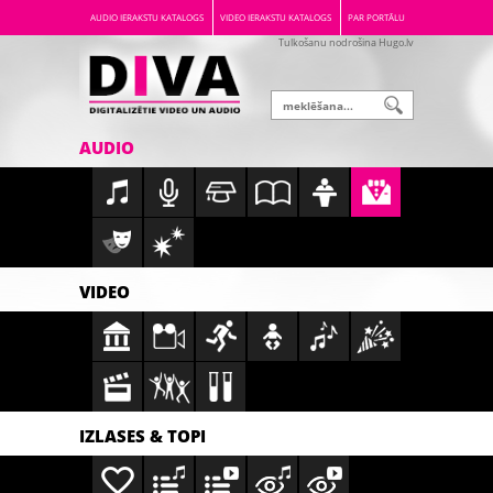
AUDIO IERAKSTU KATALOGS
VIDEO IERAKSTU KATALOGS
PAR PORTĀLU
Tulkošanu nodrošina Hugo.lv
AUDIO
VIDEO
IZLASES & TOPI