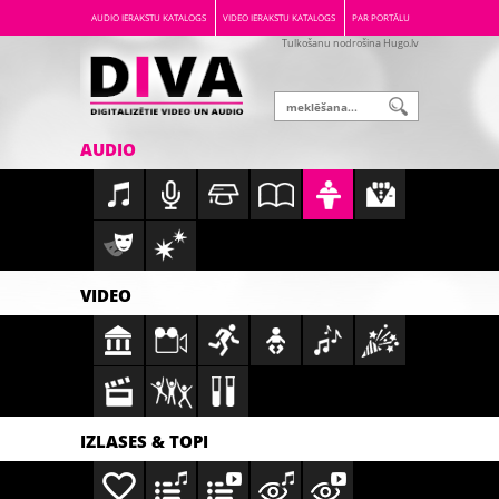
AUDIO IERAKSTU KATALOGS
VIDEO IERAKSTU KATALOGS
PAR PORTĀLU
Tulkošanu nodrošina Hugo.lv
AUDIO
VIDEO
IZLASES & TOPI