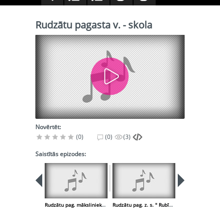
Rudzātu pagasta v. - skola
Novērtēt:
(0)
(0)
(3)
Saistītās epizodes:
Rudzātu pag. mākslinieks Kazimirs Anspoks
Rudzātu pag. z. s. " Rubīni "
Rudzātu pagasta 