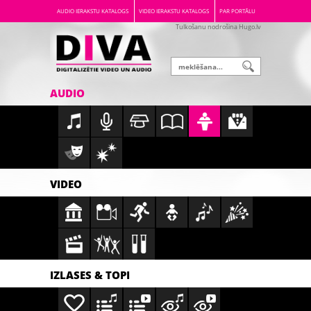
AUDIO IERAKSTU KATALOGS
VIDEO IERAKSTU KATALOGS
PAR PORTĀLU
Tulkošanu nodrošina Hugo.lv
AUDIO
VIDEO
IZLASES & TOPI