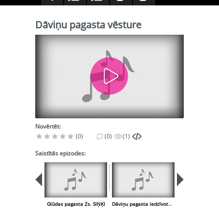
Dāviņu pagasta vēsture
Novērtēt:
(0)
(0)
(1)
Saistītās epizodes:
Glūdas pagasta Zs. SIŅĶI
Dāviņu pagasta iedzīvotāju sastāvs
Dāviņu pagasta 