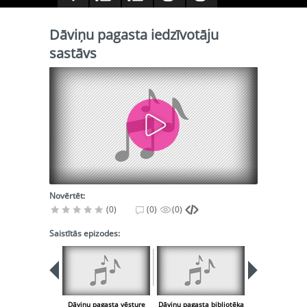
Dāviņu pagasta iedzīvotāju
sastāvs
Novērtēt:
(0)
(0)
(0)
Saistītās epizodes:
Dāviņu pagasta vēsture
Dāviņu pagasta bibliotēka
Dāviņu pagast