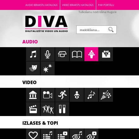
AUDIO IERAKSTU KATALOGS
VIDEO IERAKSTU KATALOGS
PAR PORTĀLU
Tulkošanu nodrošina Hugo.lv
AUDIO
VIDEO
IZLASES & TOPI