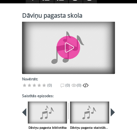
Dāviņu pagasta skola
Novērtēt:
(0)
(0)
(0)
Saistītās epizodes:
Dāviņu pagasta bibliotēka
Dāviņu pagasta skaistākā māja
Dāviņu pagasta