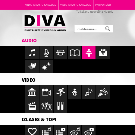
AUDIO IERAKSTU KATALOGS
VIDEO IERAKSTU KATALOGS
PAR PORTĀLU
Tulkošanu nodrošina Hugo.lv
AUDIO
VIDEO
IZLASES & TOPI