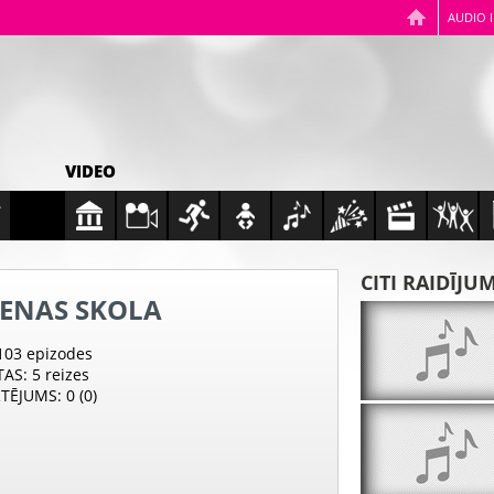
AUDIO 
VIDEO
CITI RAIDĪJU
IENAS SKOLA
 103 epizodes
TAS
: 5 reizes
RTĒJUMS
: 0 (0)