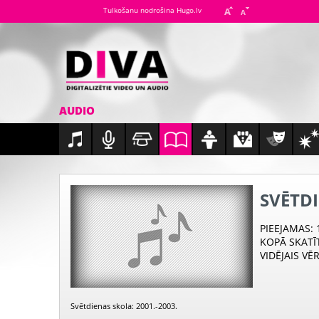
Tulkošanu nodrošina Hugo.lv
AUDIO
SVĒTD
PIEEJAMAS
:
KOPĀ SKATĪ
VIDĒJAIS VĒ
Svētdienas skola: 2001.-2003.