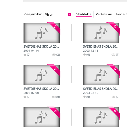
Pieejamība:
Skatītākie
Vērtētākie
Pēc al
Visur
SVĒTDIENAS SKOLA 2001.04.14.
SVĒTDIENAS SKOLA 2003.12.13.
2001-04-14
2003-12-13
(0)
(2)
(0)
(1)
SVĒTDIENAS SKOLA 2003.02.08.
SVĒTDIENAS SKOLA 2003.02.15.
2003-02-08
2003-02-15
(0)
(0)
(0)
(0)