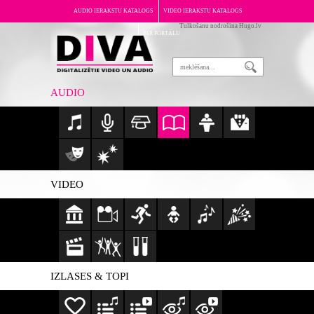
AUDIO IERAKSTU KATALOGS
VIDEO IERAKSTU KATALOGS
Tulkošanu nodrošina Hugo.lv
PAR PORTĀLU
AUDIO
VIDEO
IZLASES & TOPI