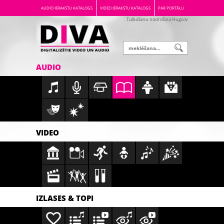
AUDIO IERAKSTU KATALOGS
VIDEO IERAKSTU KATALOGS
PAR PORTĀLU
Tulkošanu nodrošina Hugo.lv
AUDIO
VIDEO
IZLASES & TOPI