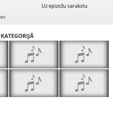
Uz epizožu sarakstu
003.
I KATEGORIJĀ
Svētdienas skola 2002.05.18.
Svētdienas skola 2002.05.25.