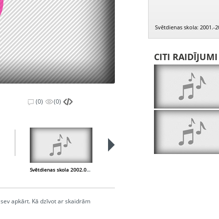
Svētdienas skola: 2001.-2
CITI RAIDĪJUM
(0)
(0)
Svētdienas skola 2002.05.04.
Svētdienas skola 2002.05.11.
s sev apkārt. Kā dzīvot ar skaidrām