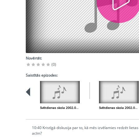
Novērtēt:
(0)
Saistītās epizodes:
Svētdienas skola 2002.04.13.
Svētdienas skola 2002.04.27.
10:40 Kristīgā diskusija par to, kā mēs izvēlamies redzēt lieta
acīm?