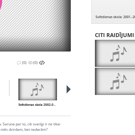
Svētdienas skola: 2001.-2
CITI RAIDĪJUM
(0)
(0)
Svētdienas skola 2002.09.14.
Svētdienas skola 2002.09.21.
Saruna par to, cik svarīgi ir ne tikai
 ja mēs dzirdam, bet nedarām?