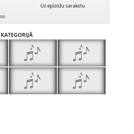
Uz epizožu sarakstu
003.
I KATEGORIJĀ
Svētdienas skola 2002.09.28.
Svētdienas skola 2002.10.05.