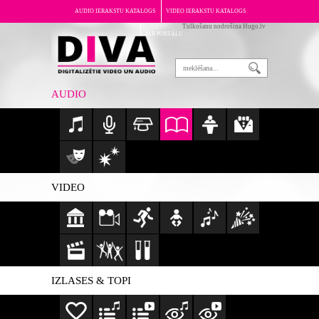
AUDIO IERAKSTU KATALOGS
VIDEO IERAKSTU KATALOGS
Tulkošanu nodrošina Hugo.lv
PAR PORTĀLU
AUDIO
VIDEO
IZLASES & TOPI