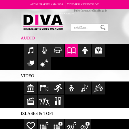
AUDIO IERAKSTU KATALOGS
VIDEO IERAKSTU KATALOGS
Tulkošanu nodrošina Hugo.lv
PAR PORTĀLU
AUDIO
VIDEO
IZLASES & TOPI