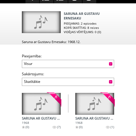
SARUNA AR GUSTAVU
ERNESAKU
PIEEJAMAS
: 2 epizodes
KOPĀ SKATĪTAS
: 8 reizes
VIDĒJAIS VĒRTĒJUMS
: 0 (0)
Saruna ar Gustavu Ernesaku: 1968.12.
Pieejamība:
Visur
Sakārtojums:
Skatītākie
SARUNA AR GUSTAVU ERNESAKSU - 1. RULLIS
SARUNA AR GUSTAVU ERNESAKSU - 2. RULLIS
1968
1968
(0)
(7)
(0)
(1)