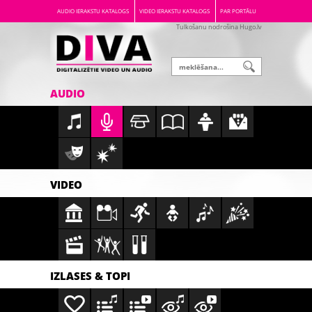
AUDIO IERAKSTU KATALOGS
VIDEO IERAKSTU KATALOGS
PAR PORTĀLU
Tulkošanu nodrošina Hugo.lv
AUDIO
VIDEO
IZLASES & TOPI