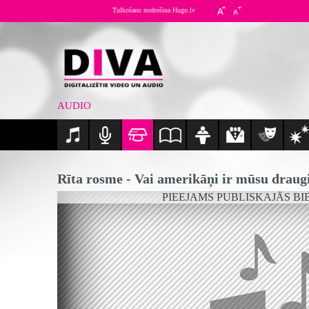
Tulkošanu nodrošina Hugo.lv
AUDIO
Rīta rosme - Vai amerikāņi ir mūsu draug
PIEEJAMS PUBLISKAJĀS BI