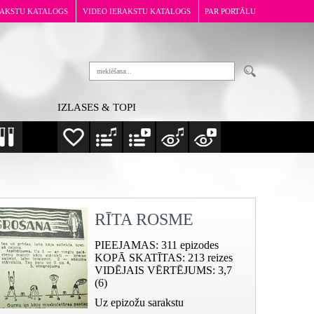
RAKSTU KATALOGS
VIDEO IERAKSTU KATALOGS
PAR PORTĀLU
IZLASES & TOPI
RĪTA ROSME
PIEEJAMAS
: 311 epizodes
KOPĀ SKATĪTAS
: 213 reizes
VIDĒJAIS VĒRTĒJUMS
: 3,7
(6)
Uz epizožu sarakstu