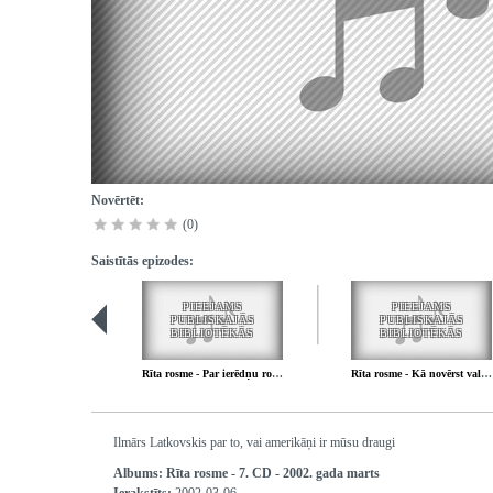
Novērtēt:
(0)
Saistītās epizodes:
PIEEJAMS
PIEEJAMS
PUBLISKAJĀS
PUBLISKAJĀS
BIBLIOTĒKĀS
BIBLIOTĒKĀS
Rīta rosme - Par ierēdņu rotāciju pa dažādām institūcijām
Rīta rosme - Kā novērst valstī haosu un ieviest kārtību
Ilmārs Latkovskis par to, vai amerikāņi ir mūsu draugi
Albums:
Rīta rosme - 7. CD - 2002. gada marts