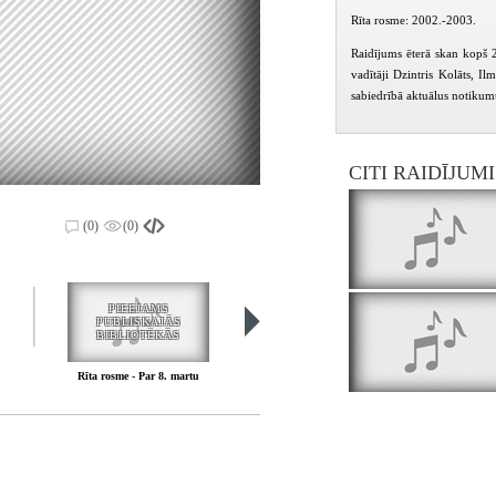
Rīta rosme: 2002.-2003.
Raidījums ēterā skan kopš 
vadītāji Dzintris Kolāts, I
sabiedrībā aktuālus notikumu
CITI RAIDĪJUM
(0)
(0)
PIEEJAMS
PIEEJAMS
PUBLISKAJĀS
PUBLISKAJĀS
BIBLIOTĒKĀS
BIBLIOTĒKĀS
Rīta rosme - Par 8. martu
Rīta rosme - Vēstuļu apskats