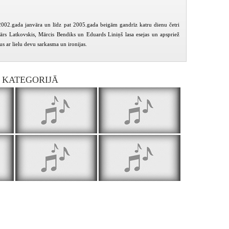
2002.gada janvāra un līdz pat 2005.gada beigām gandrīz katru dienu četri
lmārs Latkovskis, Mārcis Bendiks un Eduards Liniņš lasa esejas un apspriež
s ar lielu devu sarkasma un ironijas.
I KATEGORIJĀ
PIEEJAMS
PIEEJAMS
PIEEJ
PUBLISKAJĀS
PUBLISKAJĀS
PUBLISK
BIBLIOTĒKĀS
BIBLIOTĒKĀS
BIBLIOT
Rīta rosme - Par Saules dārza tematu
Rīta rosme - Par Nacionālās bibliotēkas celtniecību