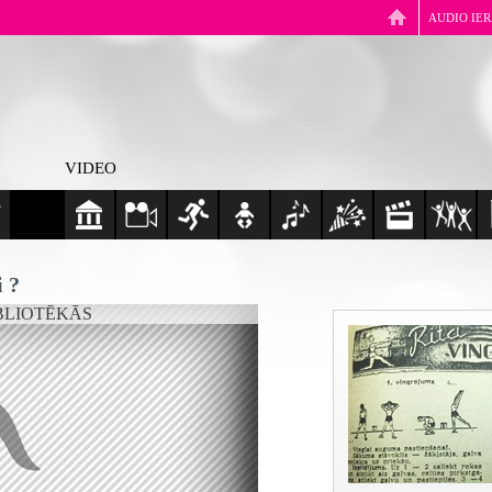
AUDIO IE
VIDEO
i ?
BLIOTĒKĀS