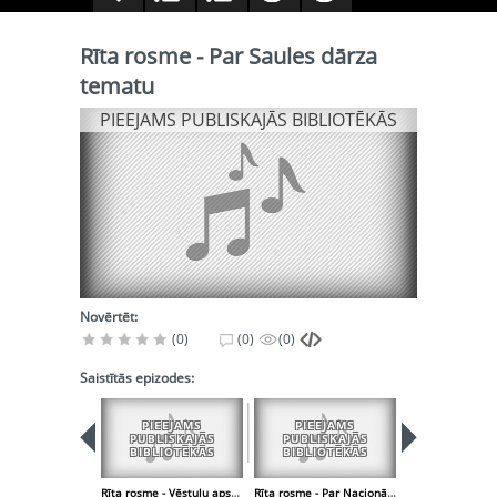
Rīta rosme - Par Saules dārza
tematu
PIEEJAMS PUBLISKAJĀS BIBLIOTĒKĀS
Novērtēt:
(0)
(0)
(0)
Saistītās epizodes:
PIEEJAMS
PIEEJAMS
PIEEJA
PUBLISKAJĀS
PUBLISKAJĀS
PUBLISK
BIBLIOTĒKĀS
BIBLIOTĒKĀS
BIBLIOT
Rīta rosme - Vēstuļu apskats
Rīta rosme - Par Nacionālās bibliotēkas celtniecību