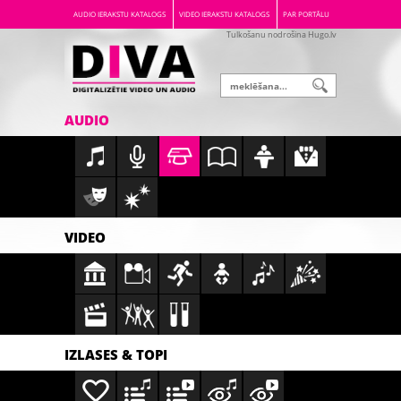
AUDIO IERAKSTU KATALOGS
VIDEO IERAKSTU KATALOGS
PAR PORTĀLU
Tulkošanu nodrošina Hugo.lv
AUDIO
VIDEO
IZLASES & TOPI