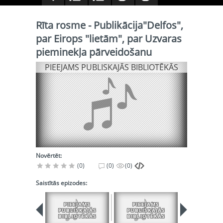
Rīta rosme - Publikācija"Delfos",
par Eirops "lietām", par Uzvaras
pieminekļa pārveidošanu
PIEEJAMS PUBLISKAJĀS BIBLIOTĒKĀS
Novērtēt:
(0)
(0)
(0)
Saistītās epizodes:
PIEEJAMS
PIEEJAMS
PIEEJA
PUBLISKAJĀS
PUBLISKAJĀS
PUBLISK
BIBLIOTĒKĀS
BIBLIOTĒKĀS
BIBLIOT