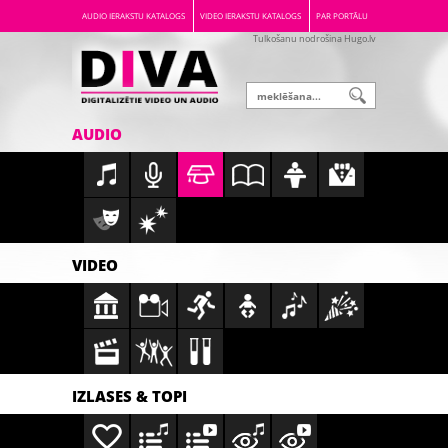
AUDIO IERAKSTU KATALOGS
VIDEO IERAKSTU KATALOGS
PAR PORTĀLU
Tulkošanu nodrošina Hugo.lv
AUDIO
VIDEO
IZLASES & TOPI