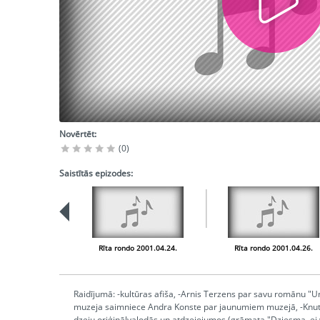
Novērtēt:
(0)
Saistītās epizodes:
Rīta rondo 2001.04.24.
Rīta rondo 2001.04.26.
Raidījumā: -kultūras afiša, -Arnis Terzens par savu romānu "
muzeja saimniece Andra Konste par jaunumiem muzejā, -Knuts 
dzeju oriģinālvalodās un atdzejojumos (grāmata "Dziesma, ej vi