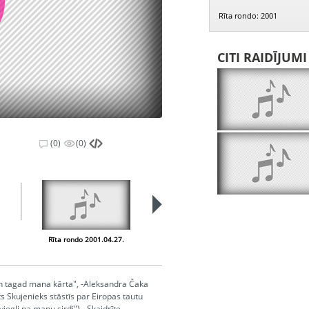
Rīta rondo: 2001
CITI RAIDĪJUM
(0)
(0)
Rīta rondo 2001.04.27.
Rīta rondo 2001.04.30.
Un tagad mana kārta", -Aleksandra Čaka
Skujenieks stāstīs par Eiropas tautu
egli pa manu sirdi"), -Skaidrīte