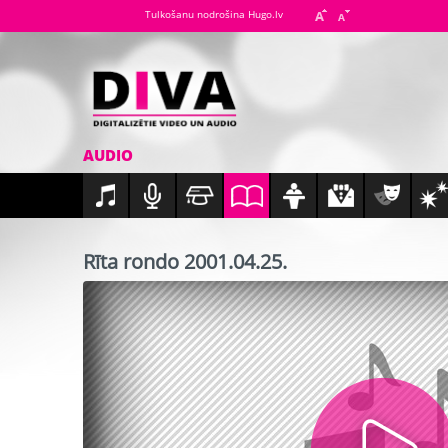
Tulkošanu nodrošina Hugo.lv
AUDIO
Rīta rondo 2001.04.25.