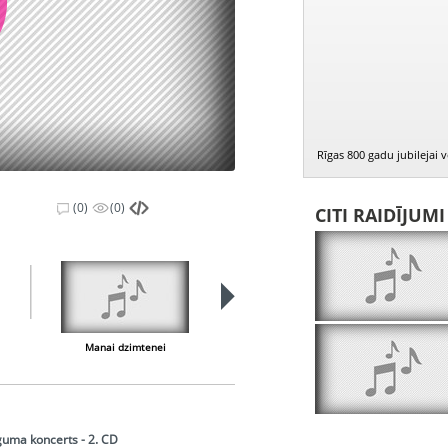
Rīgas 800 gadu jubilejai 
(0)
(0)
CITI RAIDĪJUM
Manai dzimtenei
Uguņošana
guma koncerts - 2. CD