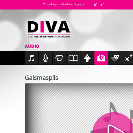
Tulkošanu nodrošina Hugo.lv
AUDIO
Gaismaspils