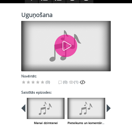
Uguņošana
Novērtēt:
(0)
(0)
(1)
Saistītās epizodes:
Manai dzimtenei
Pieteikums un komentārs ( sveic virsdiriģentus un citus darbiniekus )
Pūt, vēji