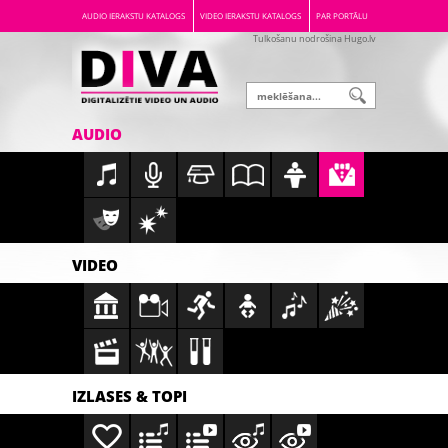
AUDIO IERAKSTU KATALOGS
VIDEO IERAKSTU KATALOGS
PAR PORTĀLU
Tulkošanu nodrošina Hugo.lv
AUDIO
VIDEO
IZLASES & TOPI