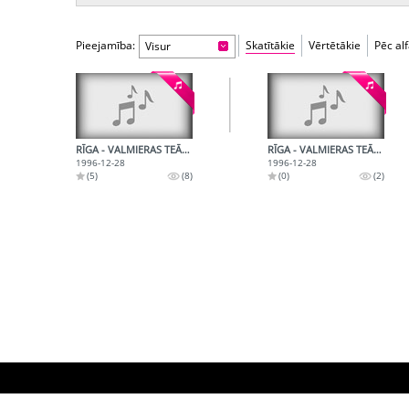
Pieejamība:
Skatītākie
Vērtētākie
Pēc al
Visur
RĪGA - VALMIERAS TEĀTRA IZRĀDE - 1. RULLIS
RĪGA - VALMIERAS TEĀTRA IZRĀDE - 3. RULLIS
1996-12-28
1996-12-28
(5)
(8)
(0)
(2)