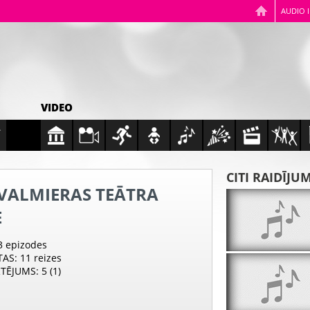
AUDIO 
VIDEO
CITI RAIDĪJU
 VALMIERAS TEĀTRA
E
 3 epizodes
TAS
: 11 reizes
RTĒJUMS
: 5 (1)