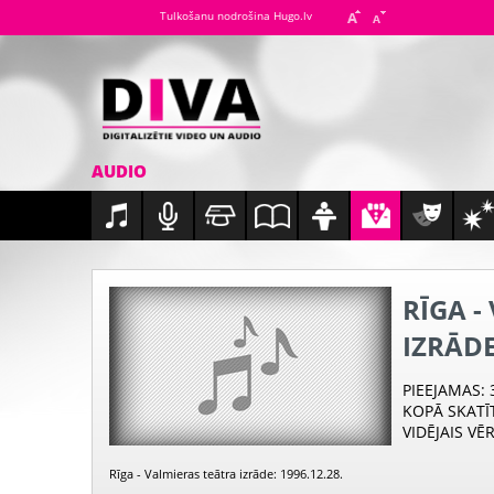
Tulkošanu nodrošina Hugo.lv
AUDIO
RĪGA -
IZRĀD
PIEEJAMAS
:
KOPĀ SKATĪ
VIDĒJAIS VĒ
Rīga - Valmieras teātra izrāde: 1996.12.28.