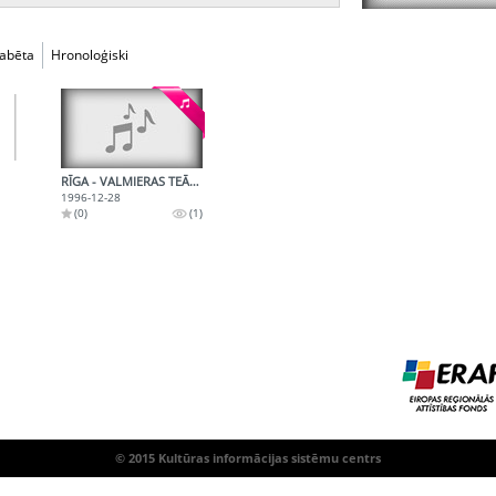
fabēta
Hronoloģiski
RĪGA - VALMIERAS TEĀTRA IZRĀDE - 2. RULLIS
1996-12-28
(0)
(1)
© 2015 Kultūras informācijas sistēmu centrs