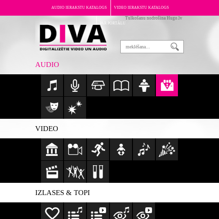
AUDIO IERAKSTU KATALOGS
VIDEO IERAKSTU KATALOGS
Tulkošanu nodrošina Hugo.lv
PAR PORTĀLU
AUDIO
VIDEO
IZLASES & TOPI