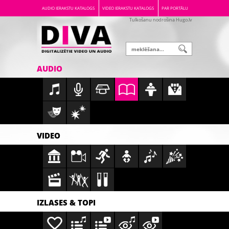
AUDIO IERAKSTU KATALOGS
VIDEO IERAKSTU KATALOGS
PAR PORTĀLU
Tulkošanu nodrošina Hugo.lv
AUDIO
VIDEO
IZLASES & TOPI