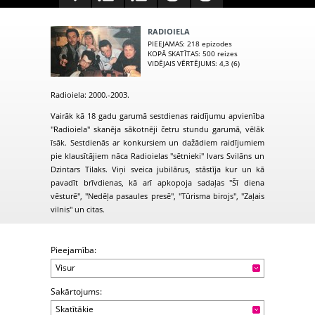
RADIOIELA
PIEEJAMAS
: 218 epizodes
KOPĀ SKATĪTAS
: 500 reizes
VIDĒJAIS VĒRTĒJUMS
: 4,3 (6)
Radioiela: 2000.-2003.
Vairāk kā 18 gadu garumā sestdienas raidījumu apvienība
"Radioiela" skanēja sākotnēji četru stundu garumā, vēlāk
īsāk. Sestdienās ar konkursiem un dažādiem raidījumiem
pie klausītājiem nāca Radioielas "sētnieki" Ivars Svilāns un
Dzintars Tilaks. Viņi sveica jubilārus, stāstīja kur un kā
pavadīt brīvdienas, kā arī apkopoja sadaļas "Šī diena
vēsturē", "Nedēļa pasaules presē", "Tūrisma birojs", "Zaļais
vilnis" un citas.
Pieejamība:
Visur
Sakārtojums:
Skatītākie