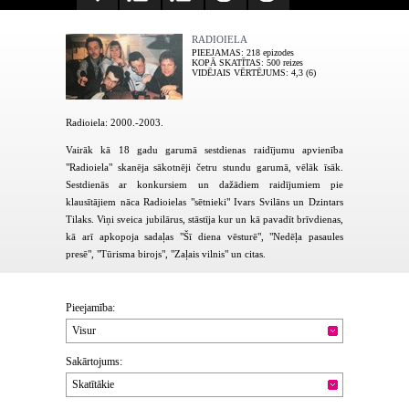
RADIOIELA
PIEEJAMAS
: 218 epizodes
KOPĀ SKATĪTAS
: 500 reizes
VIDĒJAIS VĒRTĒJUMS
: 4,3 (6)
Radioiela: 2000.-2003.
Vairāk kā 18 gadu garumā sestdienas raidījumu apvienība
"Radioiela" skanēja sākotnēji četru stundu garumā, vēlāk īsāk.
Sestdienās ar konkursiem un dažādiem raidījumiem pie
klausītājiem nāca Radioielas "sētnieki" Ivars Svilāns un Dzintars
Tilaks. Viņi sveica jubilārus, stāstīja kur un kā pavadīt brīvdienas,
kā arī apkopoja sadaļas "Šī diena vēsturē", "Nedēļa pasaules
presē", "Tūrisma birojs", "Zaļais vilnis" un citas.
Pieejamība:
Visur
Sakārtojums:
Skatītākie