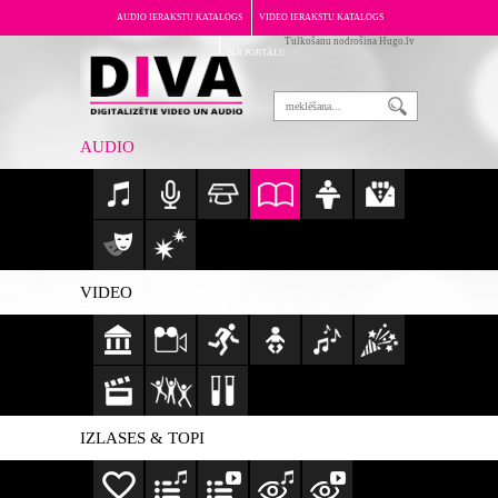
AUDIO IERAKSTU KATALOGS
VIDEO IERAKSTU KATALOGS
Tulkošanu nodrošina Hugo.lv
PAR PORTĀLU
AUDIO
VIDEO
IZLASES & TOPI