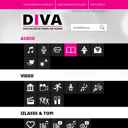
AUDIO IERAKSTU KATALOGS
VIDEO IERAKSTU KATALOGS
PAR PORTĀLU
Tulkošanu nodrošina Hugo.lv
AUDIO
VIDEO
IZLASES & TOPI