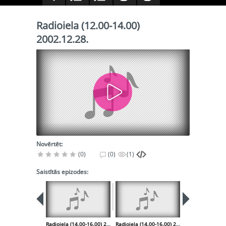
Radioiela (12.00-14.00)
2002.12.28.
Novērtēt:
(0)
(0)
(1)
Saistītās epizodes:
Radioiela (14.00-16.00) 2002.12.21.
Radioiela (14.00-16.00) 2002.12.28.
Radio iela 200