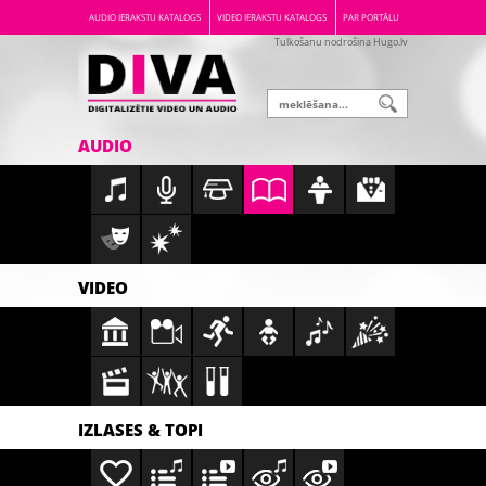
AUDIO IERAKSTU KATALOGS
VIDEO IERAKSTU KATALOGS
PAR PORTĀLU
Tulkošanu nodrošina Hugo.lv
AUDIO
VIDEO
IZLASES & TOPI