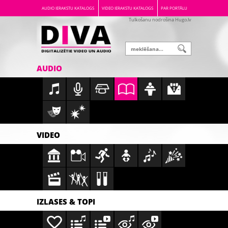
AUDIO IERAKSTU KATALOGS
VIDEO IERAKSTU KATALOGS
PAR PORTĀLU
Tulkošanu nodrošina Hugo.lv
AUDIO
VIDEO
IZLASES & TOPI