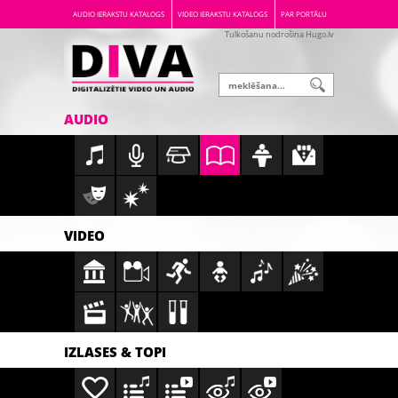
AUDIO IERAKSTU KATALOGS
VIDEO IERAKSTU KATALOGS
PAR PORTĀLU
Tulkošanu nodrošina Hugo.lv
AUDIO
VIDEO
IZLASES & TOPI