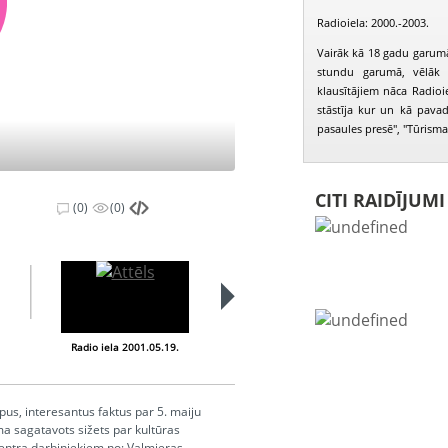
Radioiela: 2000.-2003.
Vairāk kā 18 gadu garumā
stundu garumā, vēlāk 
klausītājiem nāca Radioiel
stāstīja kur un kā pavad
pasaules presē", "Tūrisma b
CITI RAIDĪJUM
(0)
(0)
Radio iela 2001.05.19.
Radio iela 2001.05.26.
pus, interesantus faktus par 5. maiju
ma sagatavots sižets par kultūras
centra darbiniekiem no: Valmieras,