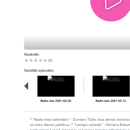
Novērtēt:
(0)
Saistītās epizodes:
Radio iela 2001.04.28.
Radio iela 2001.05.12.
* "Radio ielas kalendārs" - Dzintars Tilaks lasa dienas horosko
un sveic dienas jubilārus. * "Latvijas ceļvedis" - Vernera Boku
notikumiem Latvijā. Intervijas ar Latvijas tūrisma informāciju 