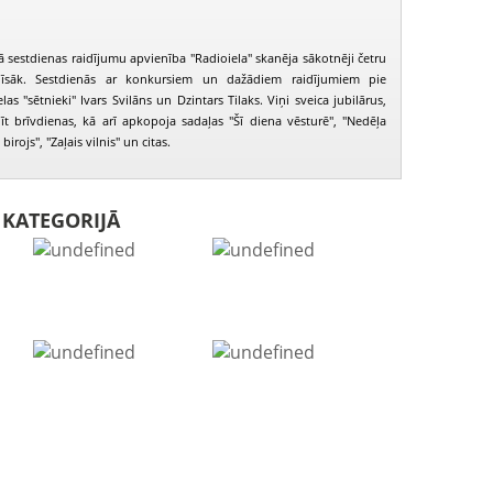
 sestdienas raidījumu apvienība "Radioiela" skanēja sākotnēji četru
īsāk. Sestdienās ar konkursiem un dažādiem raidījumiem pie
as "sētnieki" Ivars Svilāns un Dzintars Tilaks. Viņi sveica jubilārus,
īt brīvdienas, kā arī apkopoja sadaļas "Šī diena vēsturē", "Nedēļa
irojs", "Zaļais vilnis" un citas.
I KATEGORIJĀ
Radio iela 2001.06.02.
Radio iela 2001.06.09.
Radio iela 20