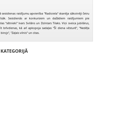
 sestdienas raidījumu apvienība "Radioiela" skanēja sākotnēji četru
īsāk. Sestdienās ar konkursiem un dažādiem raidījumiem pie
as "sētnieki" Ivars Svilāns un Dzintars Tilaks. Viņi sveica jubilārus,
īt brīvdienas, kā arī apkopoja sadaļas "Šī diena vēsturē", "Nedēļa
irojs", "Zaļais vilnis" un citas.
I KATEGORIJĀ
Radio iela 2001.06.30.
Radio iela 2001.07.07.
Radio iela 20