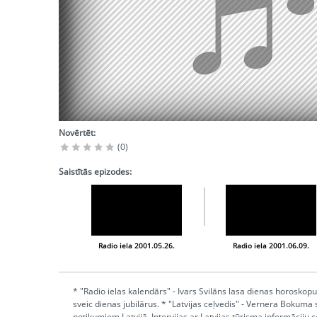
Novērtēt:
(0)
Saistītās epizodes:
Radio iela 2001.05.26.
Radio iela 2001.06.09.
* "Radio ielas kalendārs" - Ivars Svilāns lasa dienas horoskopus
sveic dienas jubilārus. * "Latvijas ceļvedis" - Vernera Bokuma 
notikumiem Latvijā. Intervijas ar Latvijas tūrisma informāciju