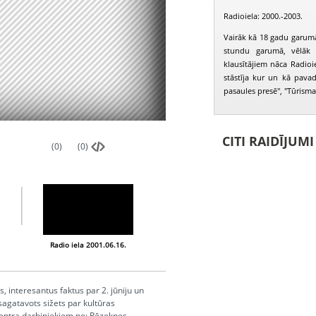
Radioiela: 2000.-2003.
Vairāk kā 18 gadu garumā
stundu garumā, vēlāk 
klausītājiem nāca Radioiel
stāstīja kur un kā pavad
pasaules presē", "Tūrisma b
CITI RAIDĪJUM
(0)
(0)
Radio iela 2001.06.16.
Radio iela 2001.06.23.
, interesantus faktus par 2. jūniju un
sagatavots sižets par kultūras
 centra darbiniekiem no: Rēzeknes,