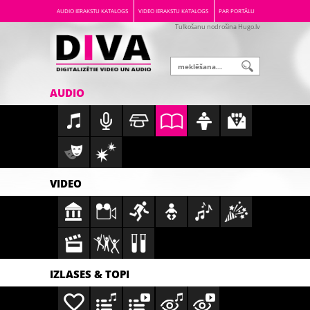
AUDIO IERAKSTU KATALOGS
VIDEO IERAKSTU KATALOGS
PAR PORTĀLU
Tulkošanu nodrošina Hugo.lv
AUDIO
VIDEO
IZLASES & TOPI