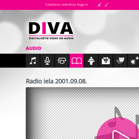
Tulkošanu nodrošina Hugo.lv
AUDIO
Radio iela 2001.09.08.