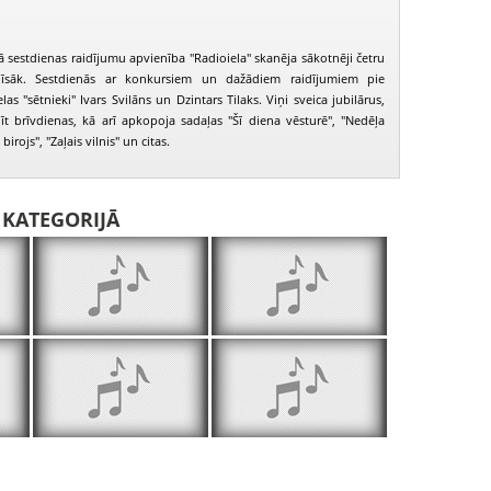
 sestdienas raidījumu apvienība "Radioiela" skanēja sākotnēji četru
īsāk. Sestdienās ar konkursiem un dažādiem raidījumiem pie
as "sētnieki" Ivars Svilāns un Dzintars Tilaks. Viņi sveica jubilārus,
īt brīvdienas, kā arī apkopoja sadaļas "Šī diena vēsturē", "Nedēļa
irojs", "Zaļais vilnis" un citas.
I KATEGORIJĀ
Radio iela 2001.10.06.
Radio iela 2001.10.13.
Radio iela 20