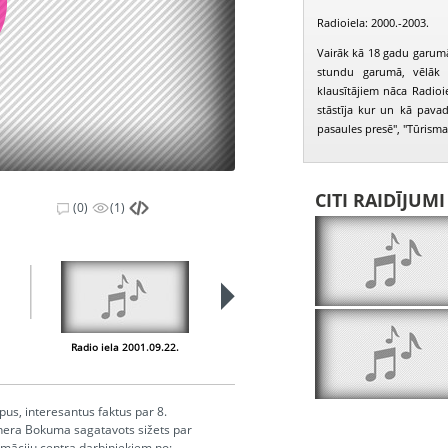
Radioiela: 2000.-2003.
Vairāk kā 18 gadu garumā
stundu garumā, vēlāk 
klausītājiem nāca Radioiel
stāstīja kur un kā pavad
pasaules presē", "Tūrisma b
CITI RAIDĪJUM
(0)
(1)
Radio iela 2001.09.22.
Radio iela 2001.09.29.
pus, interesantus faktus par 8.
ernera Bokuma sagatavots sižets par
ormāciju centra darbiniekiem no: