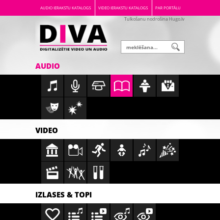
AUDIO IERAKSTU KATALOGS
VIDEO IERAKSTU KATALOGS
PAR PORTĀLU
Tulkošanu nodrošina Hugo.lv
AUDIO
VIDEO
IZLASES & TOPI