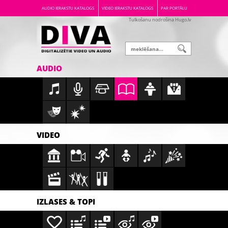
AUDIO IERAKSTU KATALOGS
VIDEO IERAKSTU KATALOGS
PAR PORTĀLU
Tulkošanu nodrošina Hugo.lv
AUDIO
VIDEO
IZLASES & TOPI