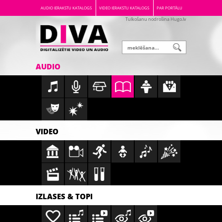
AUDIO IERAKSTU KATALOGS
VIDEO IERAKSTU KATALOGS
PAR PORTĀLU
Tulkošanu nodrošina Hugo.lv
AUDIO
VIDEO
IZLASES & TOPI