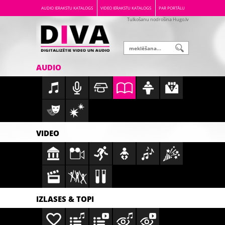
AUDIO IERAKSTU KATALOGS
VIDEO IERAKSTU KATALOGS
PAR PORTĀLU
Tulkošanu nodrošina Hugo.lv
AUDIO
VIDEO
IZLASES & TOPI