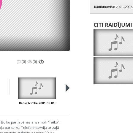
Radiobumba: 2001.-2002.
CITI RAIDĪJUM
(0)
(0)
Radio bumba 2001.05.01.
Radio bumba 2001.05.02.
 Boiko par Japānas ansambli "Taiko".
a par talku. Telefonintervija ar zaļā
las muzeja vadītāja vietnieci Veltu