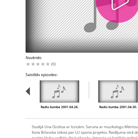
Novērtēt:
(0)
Saistītās epizodes:
Radio bumba 2001.04.26.
Radio bumba 2001.04.30.
Studijā Una Ozoliņa ar īsziņām. Saruna ar muzikologu Mārtiņu
Ilona Bičevska stāsta par LU sporta projektu. Raidījuma otrā daļ
punkta kluba vadītāju Ilzi Jurčevsku. Intervija ar lietišķās māks