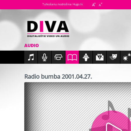
Tulkošanu nodrošina Hugo.lv
AUDIO
Radio bumba 2001.04.27.