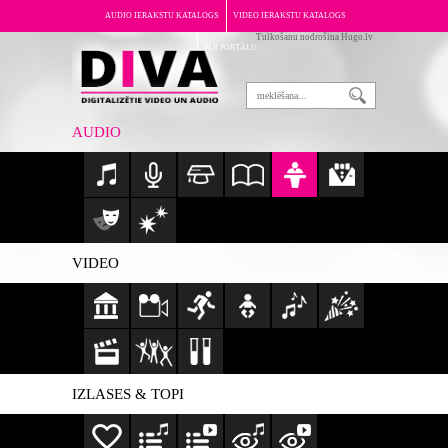
AUDIO IERAKSTU KATALOGS
VIDEO IERAKSTU KATALOGS
Tulkošanu nodrošina Hugo.lv
PAR PORTĀLU
AUDIO
VIDEO
IZLASES & TOPI