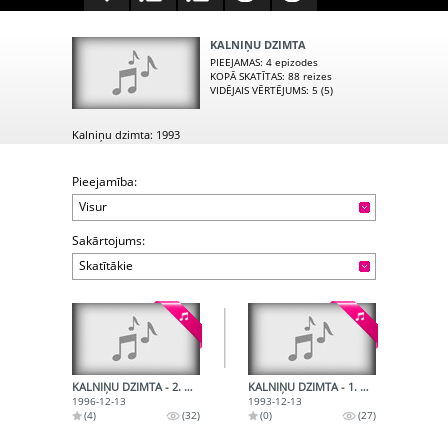
KALNIŅU DZIMTA
PIEEJAMAS
: 4 epizodes
KOPĀ SKATĪTAS
: 88 reizes
VIDĒJAIS VĒRTĒJUMS
: 5 (5)
Kalniņu dzimta: 1993
Pieejamība:
Visur
Sakārtojums:
Skatītākie
KALNIŅU DZIMTA - 2. RAIDĪJUMS. SKAN ALFRĒDA KALNIŅA MŪZIKA
KALNIŅU DZIMTA - 1. RAIDĪJUMS. ALFRĒDA KALNIŅA MŪZIKA
1996-12-13
1993-12-13
(4)
(32)
(0)
(27)