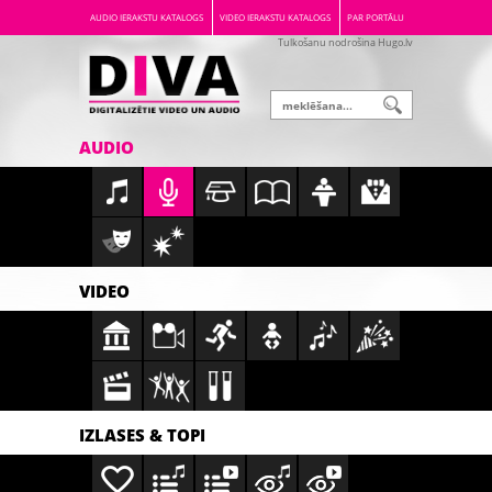
AUDIO IERAKSTU KATALOGS
VIDEO IERAKSTU KATALOGS
PAR PORTĀLU
Tulkošanu nodrošina Hugo.lv
AUDIO
VIDEO
IZLASES & TOPI