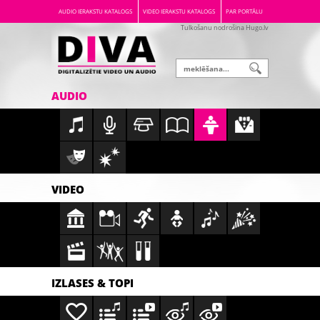
AUDIO IERAKSTU KATALOGS
VIDEO IERAKSTU KATALOGS
PAR PORTĀLU
Tulkošanu nodrošina Hugo.lv
AUDIO
VIDEO
IZLASES & TOPI