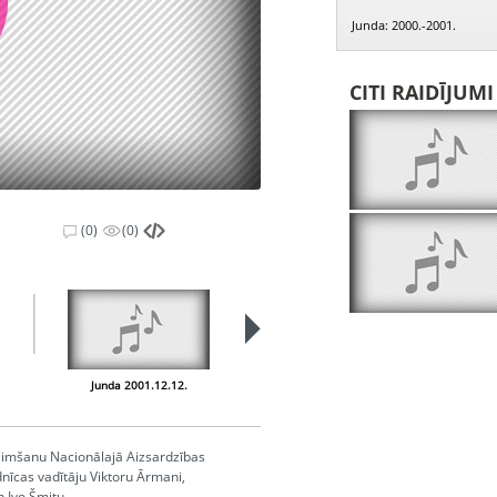
Junda: 2000.-2001.
CITI RAIDĪJUM
(0)
(0)
Junda 2001.12.12.
Junda 2001.12.19.
slimšanu Nacionālajā Aizsardzības
dnīcas vadītāju Viktoru Ārmani,
 Ivo Šmitu.