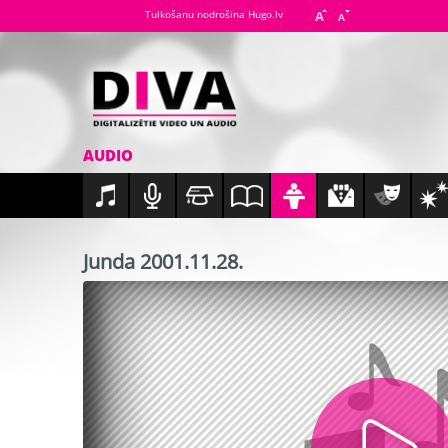
Tulkošanu nodrošina Hugo.lv
AUDIO
Junda 2001.11.28.