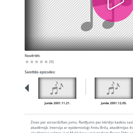
Novērtēt:
(0)
Saistītās epizodes:
Junda 2001.11.21.
Junda 2001.12.05.
Ziņas par aizsardzības jomu. Raidījums par kārtējo kadetu sa
akadēmijā. Intervija ar epidemioloģi Anitu Brilu, akadēmijas ē
akadēmijas rektoru Juri Maklakovu un katediem Bruno Orbu un