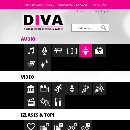
AUDIO IERAKSTU KATALOGS
VIDEO IERAKSTU KATALOGS
PAR PORTĀLU
Tulkošanu nodrošina Hugo.lv
AUDIO
VIDEO
IZLASES & TOPI