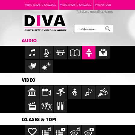
AUDIO IERAKSTU KATALOGS
VIDEO IERAKSTU KATALOGS
PAR PORTĀLU
Tulkošanu nodrošina Hugo.lv
AUDIO
VIDEO
IZLASES & TOPI