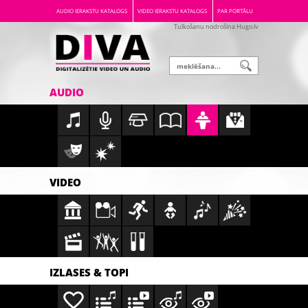
AUDIO IERAKSTU KATALOGS
VIDEO IERAKSTU KATALOGS
PAR PORTĀLU
Tulkošanu nodrošina Hugo.lv
AUDIO
VIDEO
IZLASES & TOPI