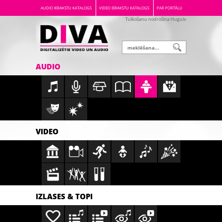
AUDIO IERAKSTU KATALOGS
VIDEO IERAKSTU KATALOGS
PAR PORTĀLU
Tulkošanu nodrošina Hugo.lv
AUDIO
VIDEO
IZLASES & TOPI