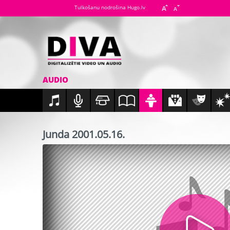
Tulkošanu nodrošina Hugo.lv
AUDIO
Junda 2001.05.16.