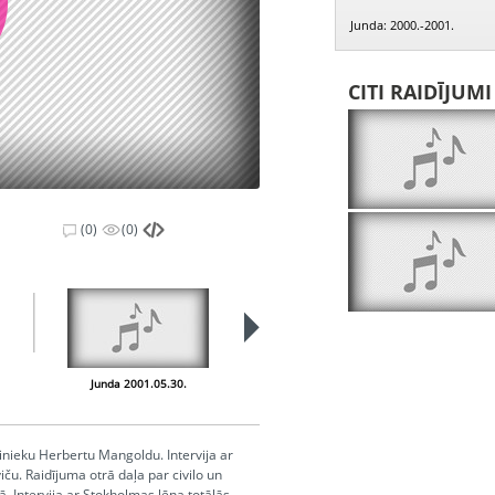
Junda: 2000.-2001.
CITI RAIDĪJUM
(0)
(0)
Junda 2001.05.30.
Junda 2001.06.06.
inieku Herbertu Mangoldu. Intervija ar
ču. Raidījuma otrā daļa par civilo un
. Intervija ar Stokholmas lēņa totālās