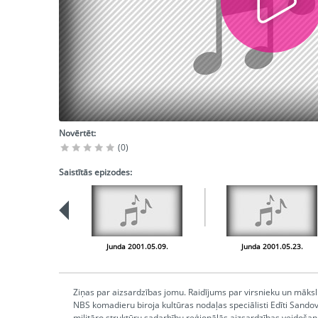
Novērtēt:
(0)
Saistītās epizodes:
Junda 2001.05.09.
Junda 2001.05.23.
Ziņas par aizsardzības jomu. Raidījums par virsnieku un māksl
NBS komadieru biroja kultūras nodaļas speciālisti Edīti Sandovi
militāro struktūru sadarbību reģionālās aizsardzības veidošanā