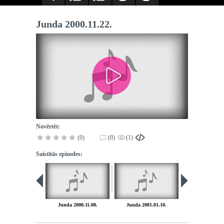
Junda 2000.11.22.
Novērtēt:
(0)
(0)
(1)
Saistītās epizodes:
Junda 2000.11.08.
Junda 2001.01.10.
Junda 2001.0