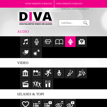
AUDIO IERAKSTU KATALOGS
VIDEO IERAKSTU KATALOGS
Tulkošanu nodrošina Hugo.lv
PAR PORTĀLU
AUDIO
VIDEO
IZLASES & TOPI