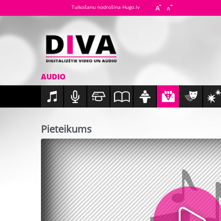
Tulkošanu nodrošina Hugo.lv
AUDIO
Pieteikums