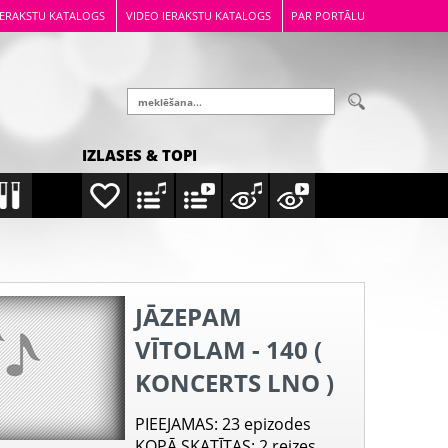
IERAKSTU KATALOGS
VIDEO IERAKSTU KATALOGS
PAR PORTĀLU
IZLASES & TOPI
JĀZEPAM
VĪTOLAM - 140 (
KONCERTS LNO )
PIEEJAMAS
: 23 epizodes
KOPĀ SKATĪTAS
: 2 reizes