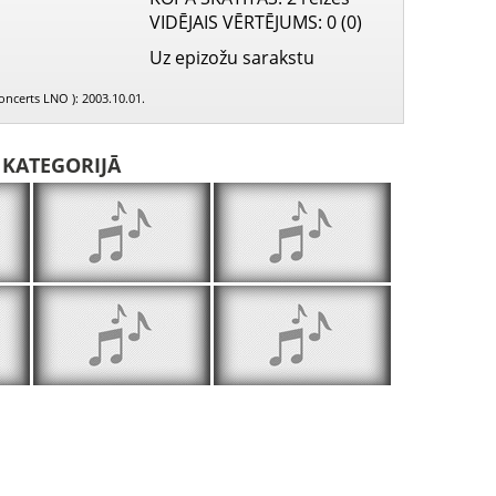
VIDĒJAIS VĒRTĒJUMS
: 0 (0)
Uz epizožu sarakstu
oncerts LNO ): 2003.10.01.
I KATEGORIJĀ
PIEEJAMS
PIEEJAMS
PIEEJ
PUBLISKAJĀS
PUBLISKAJĀS
PUBLISK
BIBLIOTĒKĀS
BIBLIOTĒKĀS
BIBLIOT
Pie tava augstā, baltā loga, op. 34 Nr. 5
Vējš, op. 61 Nr. 3