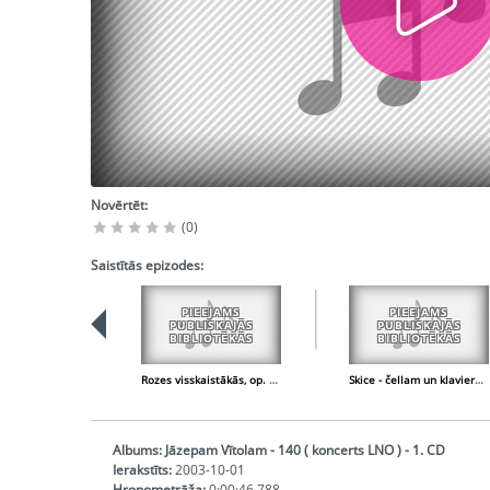
Novērtēt:
(0)
Saistītās epizodes:
PIEEJAMS
PIEEJAMS
PUBLISKAJĀS
PUBLISKAJĀS
BIBLIOTĒKĀS
BIBLIOTĒKĀS
Rozes visskaistākās, op. 56 Nr. 1
Skice - čellam un klavierēm
Albums:
Jāzepam Vītolam - 140 ( koncerts LNO ) - 1. CD
Ierakstīts:
2003-10-01
Hronometrāža:
0:00:46,788